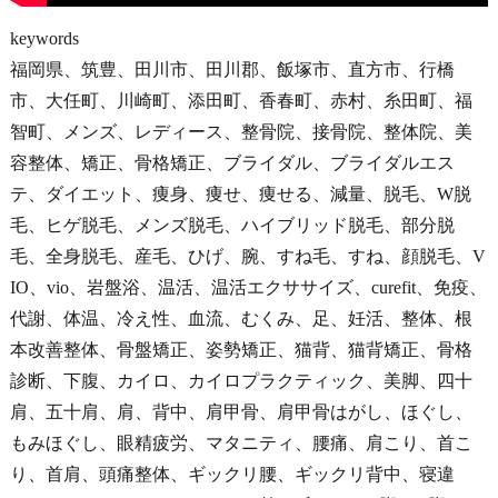
keywords
福岡県、筑豊、田川市、田川郡、飯塚市、直方市、行橋
市、大任町、川崎町、添田町、香春町、赤村、糸田町、福
智町、メンズ、レディース、整骨院、接骨院、整体院、美
容整体、矯正、骨格矯正、ブライダル、ブライダルエス
テ、ダイエット、痩身、痩せ、痩せる、減量、脱毛、W脱
毛、ヒゲ脱毛、メンズ脱毛、ハイブリッド脱毛、部分脱
毛、全身脱毛、産毛、ひげ、腕、すね毛、すね、顔脱毛、V
IO、vio、岩盤浴、温活、温活エクササイズ、curefit、免疫、
代謝、体温、冷え性、血流、むくみ、足、妊活、整体、根
本改善整体、骨盤矯正、姿勢矯正、猫背、猫背矯正、骨格
診断、下腹、カイロ、カイロプラクティック、美脚、四十
肩、五十肩、肩、背中、肩甲骨、肩甲骨はがし、ほぐし、
もみほぐし、眼精疲労、マタニティ、腰痛、肩こり、首こ
り、首肩、頭痛整体、ギックリ腰、ギックリ背中、寝違