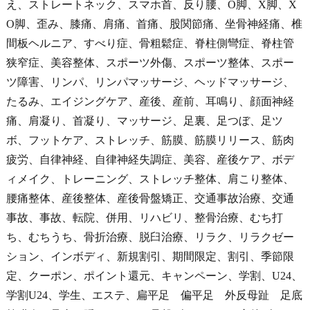
え、ストレートネック、スマホ首、反り腰、O脚、X脚、X
O脚、歪み、膝痛、肩痛、首痛、股関節痛、坐骨神経痛、椎
間板ヘルニア、すべり症、骨粗鬆症、脊柱側彎症、脊柱管
狭窄症、美容整体、スポーツ外傷、スポーツ整体、スポー
ツ障害、リンパ、リンパマッサージ、ヘッドマッサージ、
たるみ、エイジングケア、産後、産前、耳鳴り、顔面神経
痛、肩凝り、首凝り、マッサージ、足裏、足つぼ、足ツ
ボ、フットケア、ストレッチ、筋膜、筋膜リリース、筋肉
疲労、自律神経、自律神経失調症、美容、産後ケア、ボデ
ィメイク、トレーニング、ストレッチ整体、肩こり整体、
腰痛整体、産後整体、産後骨盤矯正、交通事故治療、交通
事故、事故、転院、併用、リハビリ、整骨治療、むち打
ち、むちうち、骨折治療、脱臼治療、リラク、リラクゼー
ション、インボディ、新規割引、期間限定、割引、季節限
定、クーポン、ポイント還元、キャンペーン、学割、U24、
学割U24、学生、エステ、扁平足 偏平足 外反母趾 足底