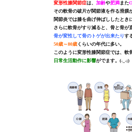
変形性膝関節症
は、
加齢
や
肥満
また
その軟骨の破片が関節液を作る滑膜
関節炎では膝を曲げ伸ばししたとき
さらに軟骨がすり減ると、骨と骨が
骨が変性して骨のトゲが出来たり
す
50歳～80歳
くらいの年代に多い。
このように変形性膝関節症では、軟
日常生活動作に影響
がでます。(-_-;)