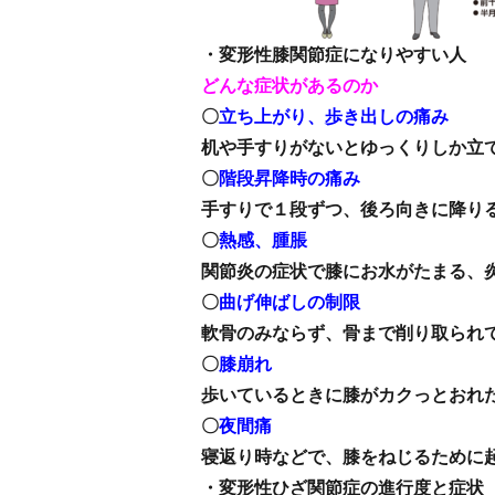
・変形性膝関節症になりやすい人
どんな症状があるのか
〇
立ち上がり、歩き出しの痛み
机や手すりがないとゆっくりしか立
〇
階段昇降時の痛み
手すりで１段ずつ、後ろ向きに降り
〇
熱感、腫脹
関節炎の症状で膝にお水がたまる、
〇
曲げ伸ばしの制限
軟骨のみならず、骨まで削り取られ
〇
膝崩れ
歩いているときに膝がカクっとおれ
〇
夜間痛
寝返り時などで、膝をねじるために
・変形性ひざ関節症の進行度と症状