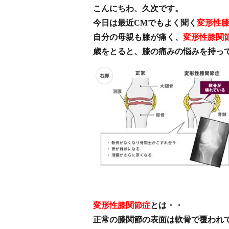
こんにちわ、久次です。
今日は最近CMでもよく聞く
変形性
自分の母親も膝が痛く、
変形性膝関
歳をとると、膝の痛みの悩みを持ってい
変形性膝関節症
とは・・
正常の膝関節の表面は軟骨で覆われ