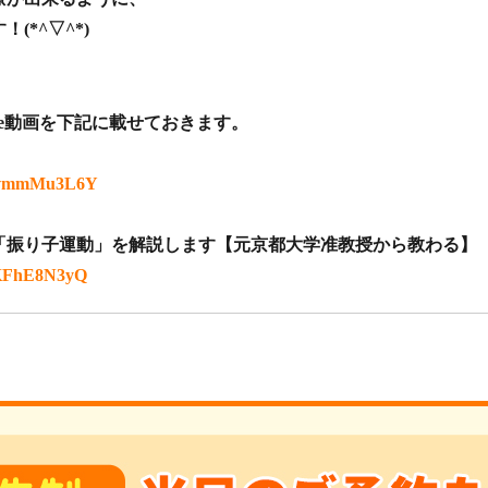
*^▽^*)
be動画を下記に載せておきます。
4yvmmMu3L6Y
「振り子運動」を解説します【元京都大学准教授から教わる】
IKFhE8N3yQ