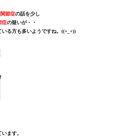
膝関節症
の話を少し
節症
の疑いが・・
る方も多いようですね。((+_+))
ています。