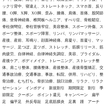
ックリ背中、寝違え、ストレートネック、スマホ首、反り
腰、O脚、X脚、XO脚、歪み、膝痛、肩痛、首痛、股関節
痛、坐骨神経痛、椎間板ヘルニア、すべり症、骨粗鬆症、
脊柱側彎症、脊柱管狭窄症、美容整体、スポーツ外傷、ス
ポーツ整体、スポーツ障害、リンパ、リンパマッサージ、
産後、産前、耳鳴り、顔面神経痛、肩凝り、首凝り、マッ
サージ、足つぼ、足ツボ、ストレッチ、筋膜リリース、筋
肉疲労、自律神経、自律神経失調症、美容、ブライダル、
産後ケア、ボディメイク、トレーニング、ストレッチ整
体、肩こり整体、腰痛整体、産後整体、産後骨盤矯正、交
通事故治療、交通事故、事故、転院、併用、リハビリ、整
骨治療、むち打ち、骨折治療、脱臼治療、リラク、リラク
ゼーション インボディ 新規割引 期間限定 割引 季
節限定 クーポン ポイント還元 キャンペーン 扁平
足 偏平足 外反母趾 足底筋膜炎 足裏 踵 アーチ