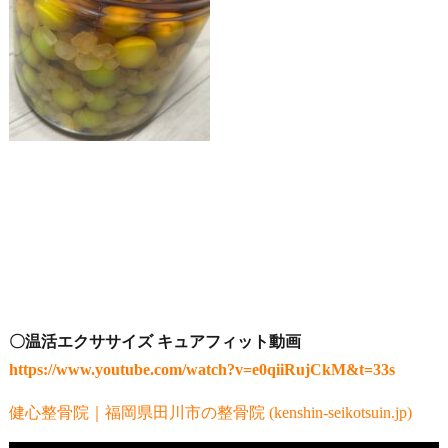
〇温活エクササイズ キュアフィット動画
https://www.youtube.com/watch?v=e0qiiRujCkM&t=33s
健心整骨院｜福岡県田川市の整骨院 (kenshin-seikotsuin.jp)