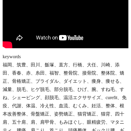
keywords
福岡、筑豊、田川、飯塚、直方、行橋、大任、川崎、添
田、香春、赤、糸田、福智、整骨院、接骨院、整体院、矯
正、骨格矯正、ブライダル、ダイエット、痩身、痩せる、
減量、脱毛、ヒゲ脱毛、部分脱毛、ひげ、腕、すね毛、す
ね、シェービング、顔脱毛、温活エクササイズ、curefit、免
疫、代謝、体温、冷え性、血流、むくみ、妊活、整体、根
本改善整体、骨盤矯正、姿勢矯正、猫背矯正、猫背、四十
肩、五十肩、肩、肩甲骨、もみほぐし、眼精疲労、マタニ
ティ、腰痛、肩こり、首こり、頭痛整体、ギックリ腰、ギ