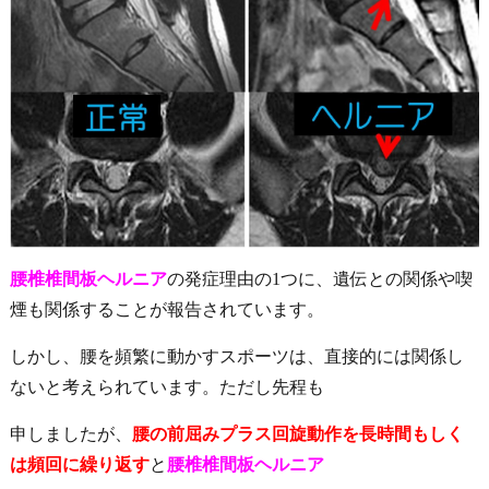
腰
椎椎間板ヘルニア
の発症理由の1つに、遺伝との関係や喫
煙も関係することが報告されています。
しかし、腰を頻繁に動かすスポーツは、直接的には関係し
ないと考えられています。ただし先程も
申しましたが、
腰の前屈みプラス回旋動作を長時間もしく
は頻回に繰り返す
と
腰椎椎間板ヘルニア