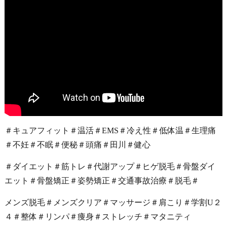
＃キュアフィット＃温活＃EMS＃冷え性＃低体温＃生理痛
＃不妊＃不眠＃便秘＃頭痛＃田川＃健心
＃ダイエット＃筋トレ＃代謝アップ＃ヒゲ脱毛＃骨盤ダイ
エット＃骨盤矯正＃姿勢矯正＃交通事故治療＃脱毛＃
メンズ脱毛＃メンズクリア＃マッサージ＃肩こり＃学割U２
４＃整体＃リンパ＃痩身＃ストレッチ＃マタニティ