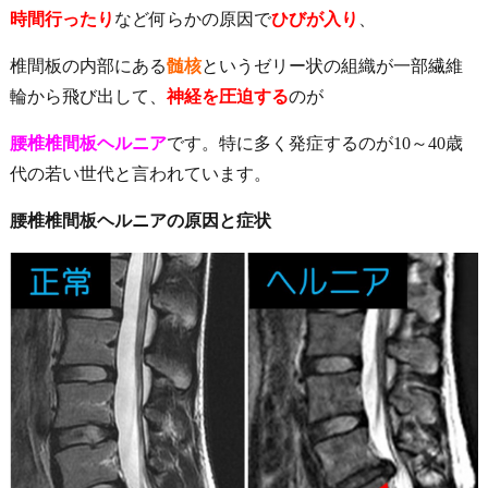
時間行ったり
など何らかの原因で
ひびが入り
、
椎間板の内部にある
髄核
というゼリー状の組織が一部繊維
輪から飛び出して、
神経を圧迫する
のが
腰椎椎間板ヘルニア
です。特に多く発症するのが10～40歳
代の若い世代と言われています。
腰椎椎間板ヘルニアの原因と症状