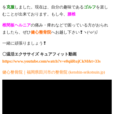
を
克服
しました。現在は、自分の趣味である
ゴルフ
を楽し
むことが出来ております。もし今、
腰椎
椎間板ヘルニア
の痛み・痺れなどで困っている方がおられ
ましたら、ぜひ
健心整骨院
へお越し下さい❢ヽ(^o^)丿
一緒に頑張りましょう❢
〇温活エクササイズ キュアフィット動画
https://www.youtube.com/watch?v=e0qiiRujCkM&t=33s
健心整骨院｜福岡県田川市の整骨院 (kenshin-seikotsuin.jp)