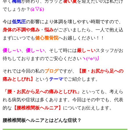
早く
梅雨
が終わり、カラッと
暑い
夏
を迎えたいのは私だけ
でしょうか？
(≧▽≦)
今は
低気圧
の影響により体調を壊しやすい時期ですの
で、
身体の不調や痛み
・
悩み
がございましたら、一人で抱え込
まずにいつでも
健心整骨院
へお越しください！！
優し～い
、
優し～い
、そして時には
厳し～い
スタッフがお
待ちしておりますのでご安心ください
ヽ(^o^)丿
それでは今回の私の
ブログ
ですが、
【腰・お尻から足への
痛みとしびれ】
という
テーマ
でご紹介します。
「腰・お尻から足への痛みとしびれ」
といっても、考えら
れる病気や症状は多くあります。今回はその中でも、代表
的な
【腰椎椎間板ヘルニア】
についてお伝えします。
腰椎椎間板ヘルニアとはどんな症状？