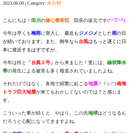
2023.06.09 | Category:
未分類
こんにちは！
田川
の
健心整骨院
院長の坂元です
(*^▽^*)
今年は早くも
梅雨
に突入し、最近も
ジメジメ
とした
雨
の日
が続いております。また、例年なら
台風
はもっと遅くに日
本に接近するはずですが、
今年は何と
「台風
２号」
から来ました！更には、
線状降水
帯
の発生による被害も多く報道されていましたよね。
それだけではなく、各地で頻繁に起こる
地震
！！いつ
南海
トラフ巨大地震
が来てもおかしくないのでは？と感じま
す。
こういった事が続くと、やはり、この先
地球
はどうなるん
だろうと心配になってきますよね。