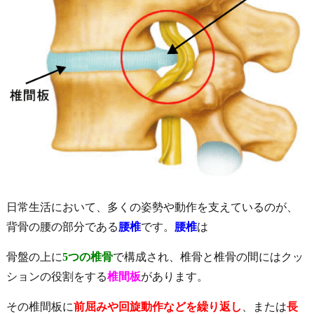
日常生活において、多くの姿勢や動作を支えているのが、
背骨の腰の部分である
腰椎
です。
腰椎
は
骨盤の上に
5つの椎骨
で構成され、椎骨と椎骨の間にはクッ
ションの役割をする
椎間板
があります。
その椎間板に
前屈みや回旋動作などを繰り返し
、または
長