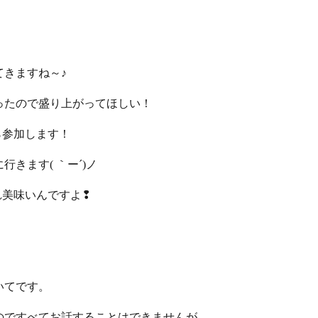
てきますね～♪
ったので盛り上がってほしい！
ら参加します！
きます( ｀ー´)ノ
れ美味いんですよ❢
いてです。
のですべてお話することはできませんが