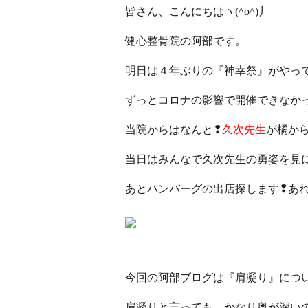
皆さん、こんにちはヽ(^o^)丿
健心整骨院の阿部です。
明日は４年ぶりの『神幸祭』がやっ
ずっとコロナの影響で開催できなか
当院からはなんと❢
久次先生
が橘か
当日はみんなで久次先生の勇姿を見に行
あとハンバーグの出店探します❢あ
今回の阿部ブログは『肩凝り』につ
肩凝りと言っても、かなり奥が深い