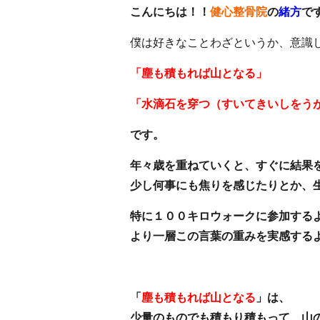
こんにちは！！
健心整骨院
の
緒方
で
僕は好きなことわざというか、意識
「塵も積もれば山となる」
「水滴石を穿つ（すいてきいしをう
です。
年々歳を重ねていくと、すぐに結果
少し何事にも焦りを感じたりとか、
特に１００キロウォークに参加する
より一層この言葉の重みを実感する
「
塵も積もれば山となる
」は、
少量のものでも積もり積もって、山