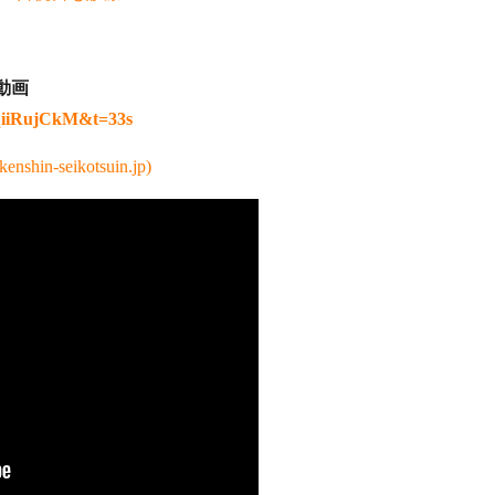
動画
0qiiRujCkM&t=33s
seikotsuin.jp)