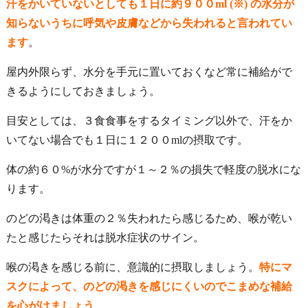
汗をかいていないとしても１日に約９００ml
(※)
の水分が
知らないうちに呼気や皮膚などから失われると言われてい
ます
。
屋内外限らず、水分を手元に置いておくなど常に補給がで
きるようにしておきましょう。
目安としては、３食食事をするタイミング以外で、
汗をか
いてない場合でも１日に１２００mlの摂取です
。
体の約６０%が水分ですが１～２％の損失で軽度の脱水にな
ります。
のどの渇きは体重の２％失われたら感じるため、喉が乾い
たと感じたらそれは脱水症状のサイン。
喉の渇きを感じる前に、意識的に摂取しましょう。
特にマ
スクによって、のどの渇きを感じにくいのでこまめな補給
を心がけましょう
。