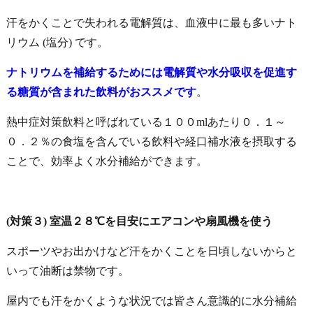
汗をかくことで失われる電解質は、血液中に最も多いナト
リウム
(塩分)
です。
ナトリウムを補給するためには
電解質や水分吸収を促進す
る糖質が含まれた飲料がおススメです
。
熱中症対策飲料と呼ばれている１００mlあたり０．１～
０．２％の食塩を含んでいる飲料や経口補水液を摂取する
ことで、効率よく水分補給ができます。
(対策３) 室温２８℃を目安にエアコンや扇風機を使う
スポーツやお出かけなど汗をかくことを日頃しないからと
いって油断は禁物です
。
屋内でも汗をかくような状況では皆さん意識的に水分補給