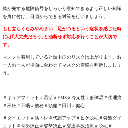
体が発する危険信号をしっかり察知できるよう正しい知識
を身に付け、日頃からできる対策を行いましょう
。
もし立ちくらみやめまい、足がつるという症状を感じた時
には｢大丈夫だろう｣と油断せず対応を行うことが大切で
す。
マスクを着用していると熱中症のリスクは上がります。お
一人お一人が場面に合わせてマスクの着脱を判断しましょ
う。
＃キュアフィット＃温活＃EMS＃冷え性＃低体温＃生理痛
＃不妊＃不眠＃便秘＃頭痛＃田川＃健心
＃ダイエット＃筋トレ＃代謝アップ＃ヒゲ脱毛＃骨盤ダイ
エット＃骨盤矯正＃姿勢矯正＃交通事故治療＃脱毛＃